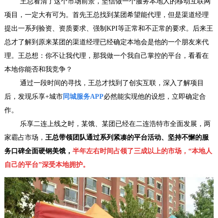
王总看清了这个市场前景，坚信做一个服务本地人的移动互联网
项目，一定大有可为。首先王总找到某团希望能代理，但是渠道经理
提出一系列验资、资质要求、强制KPI等正常和不正常的要求。后来王
总才了解到原来某团的渠道经理已经确定本地会是他的一个朋友来代
理。王总想：你不让我代理，那我做一个我自己掌控的平台，看看在
本地你能否和我竞争？
通过一段时间的寻找，王总才找到了创实互联，深入了解项目
后，发现乐享+城市
同城服务APP
必然能实现他的设想，立即确定合
作。
乐享二连上线之时，某饿、某团已经在二连浩特市全面发展，两
家霸占市场，
王总带领团队通过系列紧凑的平台活动、坚持不懈的服
务口碑全面硬钢美饿，
半年左右时间占领了三成以上的市场，“本地人
自己的平台”深受本地拥护。