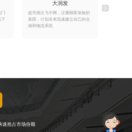
大润发
的门
超市推出飞牛网，注重顾客体验的
推全新电
线下
基因，计划未来迅速建立自己的仓
闭环从搜
储和物流系统
下订单、
快速抢占市场份额