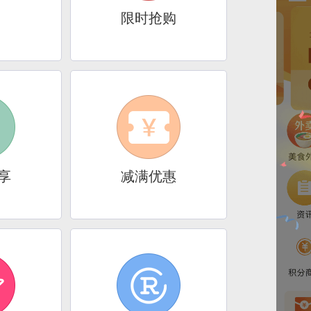
限时抢购
享
减满优惠