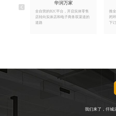
华润万家
建生活购物
全自营的B2C平台，开启实体零售
推
到交易、到
店转向实体店和电子商务双渠道的
闭
付、支付。
道路
下
我们来了，仟城